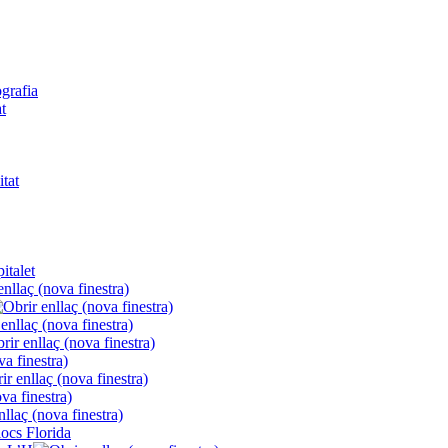
ografia
t
itat
italet
locs Florida