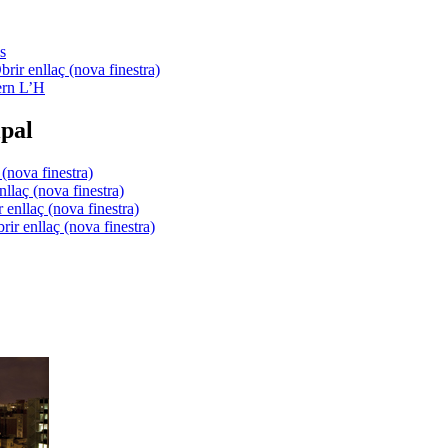
s
ern L’H
pal