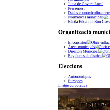
Junta de Govern Local
Pressupost
Dades economicofinancere
Normatives municipals
Bústia Ètica i de Bon Gov
Organització munici
El consistori
Àrees municipals
Directori Municipal
Regidories de districte
Eleccions
Autonòmiques
Europees
Imatge corporativa