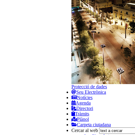
Protecció de dades
Seu Electrònica
Notícies
Agenda
Directori
Tràmits
Plànol
Carpeta ciutadana
Cercar al web