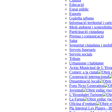
Cultura
Educació
Espai públic
Esports
Guàrdia urbana
Informació territorial i cart
Medi ambient i sostenibilita
Participació ciutadana
Premsa i comunicació
Salut
Seguretat ciutadana i mobil
Serveis funeraris
Serveis socials
Tributs
Urbanisme i habitatge
Arxiu Municipal de L’Hosp
Comerç a la ciutat
Cooperació internacional
Dinamització local
Fons Next Generation
Joventut
L’Hospitalet Turisme
La Farga
Oficina d’entitats
Pla Integral Les Planes - B