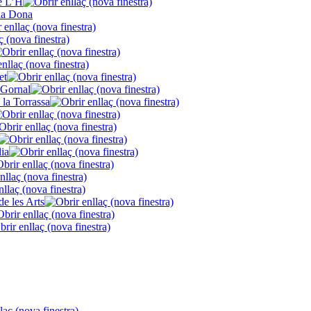
de L’H
la Dona
et
 Gornal
 la Torrassa
lia
de les Arts