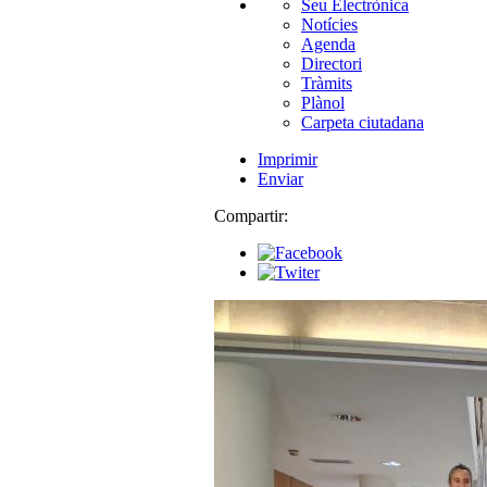
Seu Electrònica
Notícies
Agenda
Directori
Tràmits
Plànol
Carpeta ciutadana
Imprimir
Enviar
Compartir: