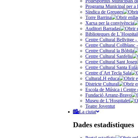
Poliesportius Municipals 
Programa Municipal per a 
Síndica de Greuges
Torre Barrina
Xarxa per la convivència
Auditori Barradas
Biblioteques de L´Hospital
Centre Cultural Bellvitge -
Centre Cultural Collblanc -
Centre Cultural la Bòbila
Centre Cultural Sanfeliu
Centre Cultural Sant Josep
Centre Cultural Santa Eulà
Centre d´Art Tecla Sala
CulturaLH educa
Districte Cultural
Escola de Música i Centre 
Fundació Arranz-Bravo
Museu de L’Hospitalet
Teatre Joventut
La ciutat
Dades estadístiques
Portal estadístic