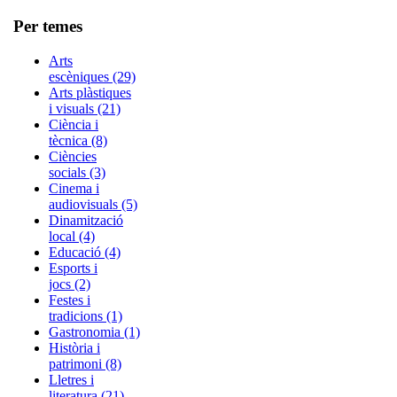
Per temes
Arts
escèniques (29)
Arts plàstiques
i visuals (21)
Ciència i
tècnica (8)
Ciències
socials (3)
Cinema i
audiovisuals (5)
Dinamització
local (4)
Educació (4)
Esports i
jocs (2)
Festes i
tradicions (1)
Gastronomia (1)
Història i
patrimoni (8)
Lletres i
literatura (21)