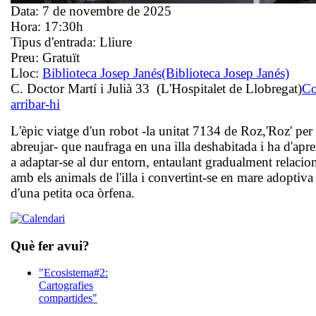
Data:
7 de novembre de 2025
Hora:
17:30h
Tipus d'entrada:
Lliure
Preu:
Gratuït
Lloc:
Biblioteca Josep Janés
(Biblioteca Josep Janés)
C. Doctor Martí i Julià 33 (L'Hospitalet de Llobregat)
C
arribar-hi
L'èpic viatge d'un robot -la unitat 7134 de Roz,'
Roz
' per
abreujar- que naufraga en una illa deshabitada i ha d'apr
a adaptar-se al dur entorn, entaulant gradualment relacio
amb els animals de l'illa i convertint-se en mare adoptiva
d'una petita oca òrfena.
Què fer avui?
"Ecosistema#2:
Cartografies
compartides"