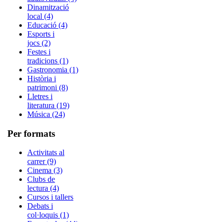
Dinamització
local (4)
Educació (4)
Esports i
jocs (2)
Festes i
tradicions (1)
Gastronomia (1)
Història i
patrimoni (8)
Lletres i
literatura (19)
Música (24)
Per formats
Activitats al
carrer (9)
Cinema (3)
Clubs de
lectura (4)
Cursos i tallers
Debats i
col·loquis (1)