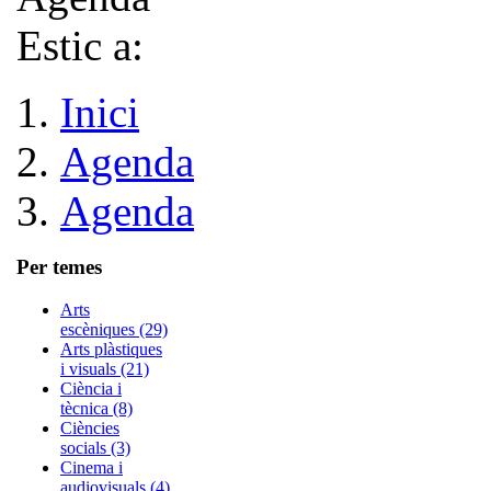
Estic a:
Inici
Agenda
Agenda
Per temes
Arts
escèniques (29)
Arts plàstiques
i visuals (21)
Ciència i
tècnica (8)
Ciències
socials (3)
Cinema i
audiovisuals (4)