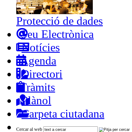
Protecció de dades
Seu Electrònica
Notícies
Agenda
Directori
Tràmits
Plànol
Carpeta ciutadana
Cercar al web