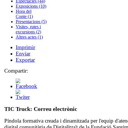
Espectacles (44)
Exposicions (10)
Hora del
Conte (1)
Presentacions (5)
Visites, rutes i
excursions (2)
Altres actes (1)
Imprimir
Enviar
Exportar
Compartir:
TIC Truck: Correu electrònic
Píndola formativa creada i dinamitzada per l'equip d'aten
digital comunitària de Digitalitza't de la Fundació Sargim