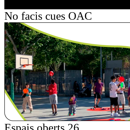
No facis cues OAC
Espais oberts 26